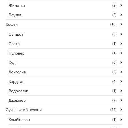
Жилетки
(2)
Блузки
(2)
Кофти
(18)
Світшот
(3)
Светр
(1)
Пуловер
(1)
Худі
(5)
Лонгслив
(2)
Кардіган
(4)
Водолазки
(1)
Джемпер
(2)
Сукні і комбінезони
(22)
Комбінезон
(1)