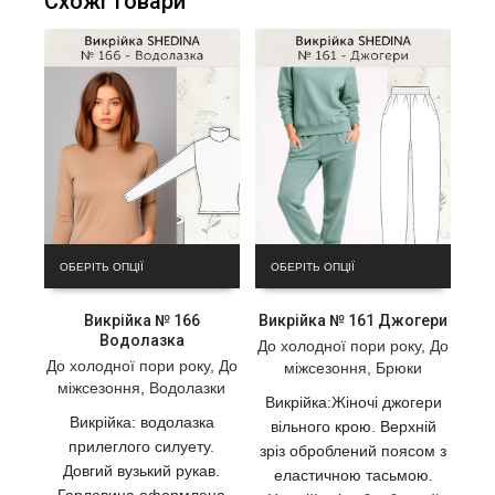
Схожі товари
Цей
Цей
ОБЕРІТЬ ОПЦІЇ
ОБЕРІТЬ ОПЦІЇ
товар
товар
має
має
Викрійка № 166
Викрійка № 161 Джогери
кілька
кілька
Водолазка
варіантів.
варіантів.
До холодної пори року
,
До
Параметри
До холодної пори року
,
До
Параметри
міжсезоння
,
Брюки
можна
міжсезоння
,
Водолазки
можна
Викрійка:Жіночі джогери
вибрати
вибрати
Викрійка: водолазка
вільного крою. Верхній
на
на
прилеглого силуету.
зріз оброблений поясом з
сторінці
сторінці
Довгий вузький рукав.
еластичною тасьмою.
товару
товару