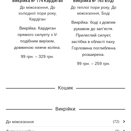
Викрійка № 174 Кардиган
Викрійка № 163 Боді
кілька
кілька
варіантів.
варіантів.
До міжсезоння
,
До
До теплої пори року
,
До
Параметри
Параметри
холодної пори року
,
міжсезоння
,
Боді
можна
можна
Кардіган
Викрійка: боді з довгим
вибрати
вибрати
Викрійка: Кардиган
рукавом до зап'ястя.
на
на
прямого силуету з V-
Прилеглий силует,
сторінці
сторінці
подібним вирізом,
застібка в області паху.
товару
товару
довжиною нижче коліна.
Горловина поглиблена
розширена.
Діапазон
99
грн.
–
329
грн.
цін:
Діапазон
99
грн.
–
259
грн.
від
цін:
99
від
грн.
99
до
грн.
Кошик
329
до
грн.
259
грн.
Викрійки:
До міжсезоння
(72)