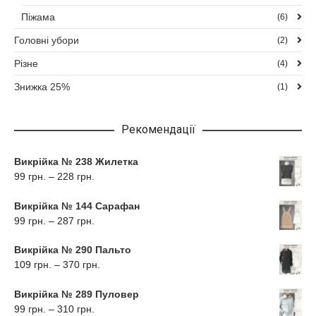
Піжама
(6)
Головні убори
(2)
Різне
(4)
Знижка 25%
(1)
Рекомендації
Викрійка № 238 Жилетка
Діапазон
99
грн.
–
228
грн.
цін:
від
Викрійка № 144 Сарафан
99
Діапазон
99
грн.
–
287
грн.
грн.
цін:
до
від
228
Викрійка № 290 Пальто
99
грн.
Діапазон
109
грн.
–
370
грн.
грн.
цін:
до
від
287
Викрійка № 289 Пуловер
109
грн.
Діапазон
99
грн.
–
310
грн.
грн.