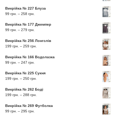
цін:
до
від
370
Викрійка № 227 Блуза
99
грн.
Діапазон
99
грн.
–
258
грн.
грн.
цін:
до
від
310
Викрійка № 177 Джемпер
99
грн.
Діапазон
99
грн.
–
279
грн.
грн.
цін:
до
від
258
Викрійка № 256 Лонгслів
99
грн.
Діапазон
199
грн.
–
259
грн.
грн.
цін:
до
від
279
Викрійка № 166 Водолазка
199
грн.
Діапазон
99
грн.
–
247
грн.
грн.
цін:
до
від
259
Викрійка № 225 Сукня
99
грн.
Діапазон
199
грн.
–
250
грн.
грн.
цін:
до
від
247
Викрійка № 262 Боді
199
грн.
Діапазон
199
грн.
–
288
грн.
грн.
цін:
до
від
250
Викрійка № 269 Футболка
199
грн.
Діапазон
99
грн.
–
295
грн.
грн.
цін:
до