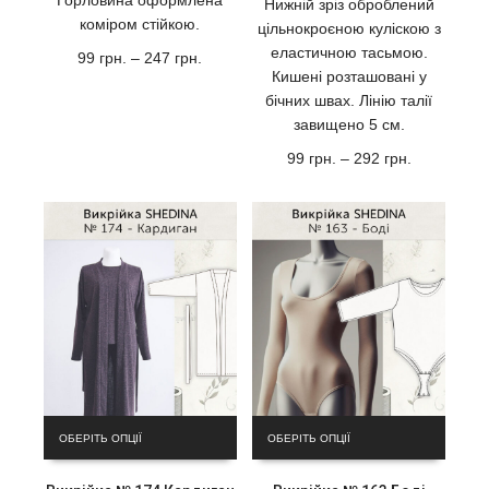
Горловина оформлена
Нижній зріз оброблений
коміром стійкою.
цільнокроєною куліскою з
еластичною тасьмою.
Діапазон
99
грн.
–
247
грн.
Кишені розташовані у
цін:
від
бічних швах. Лінію талії
99
завищено 5 см.
грн.
Діапазон
99
грн.
–
292
грн.
до
цін:
247
від
грн.
99
грн.
до
292
грн.
Цей
Цей
ОБЕРІТЬ ОПЦІЇ
ОБЕРІТЬ ОПЦІЇ
товар
товар
має
має