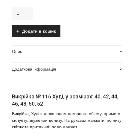
Викрійка
№
116
Худі
Додати в кошик
количество
Опис
Додаткова інформація
Папір або pdf
Електронна PDF (р. 40-52)
,
Паперова викрійка (р. 40-
Викрійка № 116 Худі, у розмірах: 40, 42, 44,
52)
46, 48, 50, 52
Викрійка; Худі з капюшоном помірного об’єму, прямого
силуету, звужений донизу. На рукавах манжети, по низу
світшота притачний пояс-манжет.