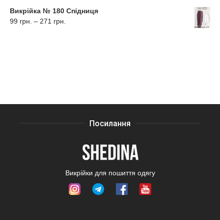
від
288
Викрійка № 180 Спідниця
99
грн.
Діапазон
99
грн.
–
271
грн.
грн.
цін:
до
від
295
99
грн.
грн.
до
271
грн.
Посилання
Викрійки для пошиття одягу