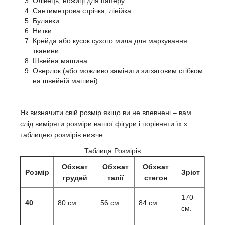
Олівець, ножиці для паперу
Сантиметрова стрічка, лінійка
Булавки
Нитки
Крейда або кусок сухого мила для маркування
тканини
Швейна машина
Оверлок (або можливо замінити зигзаговим стібком
на швейній машині)
Як визначити свій розмір якщо ви не впевнені – вам
слід виміряти розміри вашої фігури і порівняти їх з
таблицею розмірів нижче.
Таблиця Розмірів
Обхват
Обхват
Обхват
Розмір
Зріст
грудей
талії
стегон
170
40
80 см.
56 см.
84 см.
см.