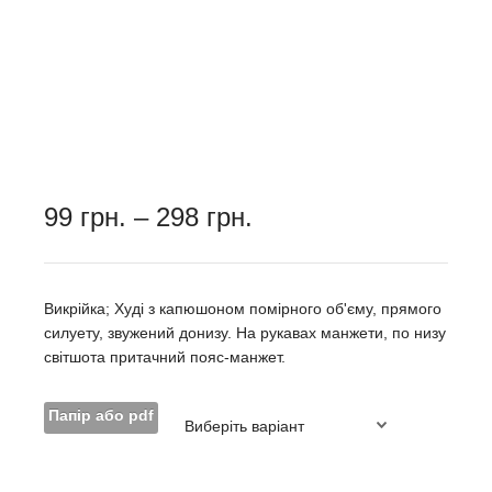
Діапазон
99
грн.
–
298
грн.
цін:
від
99
грн.
Викрійка; Худі з капюшоном помірного об'єму, прямого
до
силуету, звужений донизу. На рукавах манжети, по низу
298
світшота притачний пояс-манжет.
грн.
Папір або pdf