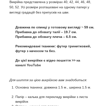
Викрійка представлена у розмірах 40, 42, 44, 46, 48,
50, 52. Усі розміри розташовані на одному папері у
вигляді градацій без припусків на шви.
Довжина по спинці у готовому вигляді ~ 59 см.
Прибавка до обхвату талії – 19.7 см.
Прибавка до обхвату плеча – 6.5 см.
Рекомендовані тканини: футер тринитковий,
футер з начосом та без.
До цієї викрійки є відео пошиття >>
на
каналі YouTube
Для шиття за цією викрійкою вам знадобиться:
Основна тканина: довжина 1.5 м., ширина 1.5 м.
Папір – калька для перекладу викрійки з листа
викрійок